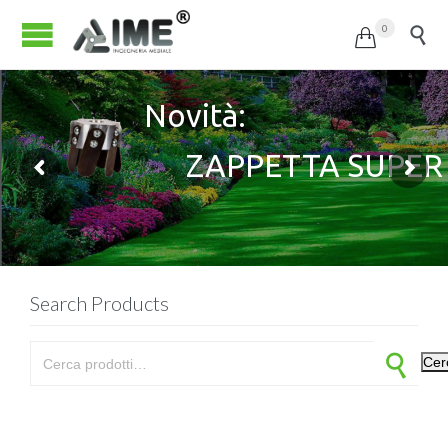
0


Novità:
ZAPPETTA SUPER
Acquistala subito!
Search Products
Cerca:
Cer