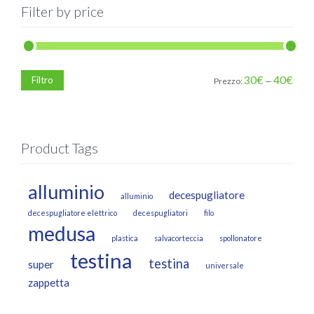
Filter by price
30€
40€
Filtro
Prezzo:
—
Product Tags
alluminio
decespugliatore
alluminio
decespugliatore elettrico
decespugliatori
filo
medusa
plastica
salvacorteccia
spollonatore
testina
testina
super
universale
zappetta