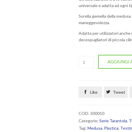
universale e adatta ad ogni t
Sorella gemella della medusa 
maneggevolezza.
Adatta per utilizzatori anche 
decespugliatori di piccola cili
MEDUSA
AGGIUNGI 
IN
PLASTICA
quantità

Like

Tweet
COD:
300010
Categorie:
Serie Tarantola
,
T
Tag:
Medusa
,
Plastica
,
Testi