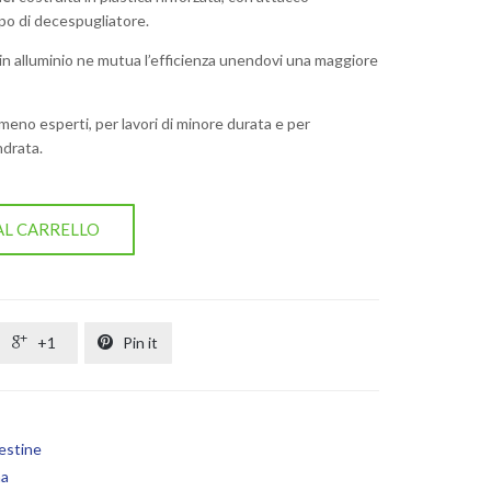
ipo di decespugliatore.
in alluminio ne mutua l’efficienza unendovi una maggiore
meno esperti, per lavori di minore durata e per
ndrata.
AL CARRELLO

+1

Pin it
estine
na