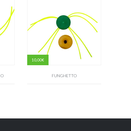
10,00
€
IO
FUNGHETTO