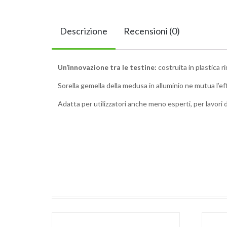
Descrizione
Recensioni (0)
Un’innovazione tra le testine:
costruita in plastica r
Sorella gemella della medusa in alluminio ne mutua l’
Adatta per utilizzatori anche meno esperti, per lavori d