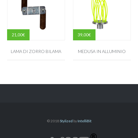
21,00
€
39,00
€
LAMA DI ZORRO BILAMA
MEDUSA IN ALLUMINIO
© 2018
Stylized
by
IntelliBit