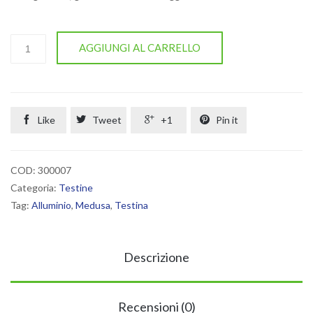
RAMBO
AGGIUNGI AL CARRELLO
quantità

Like

Tweet

+1

Pin it
COD:
300007
Categoria:
Testine
Tag:
Alluminio
,
Medusa
,
Testina
Descrizione
Recensioni (0)